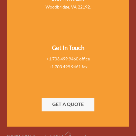
Woodbridge, VA 22192.
Get In Touch
+1.703.499.9460 office
+1.703.499.9461 fax
GET A QUOTE
Back