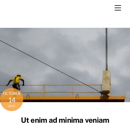
Skip
Men
to
content
OCTOBER
14
2019
Ut enim ad minima veniam