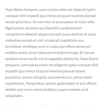
Nam libero tempore, cum soluta nobis est eligendi optio
cumque nihil impedit quo minus id quod maxime placeat
facere possimus. At vero eos et accusamus et iusto odio
dignissimos ducimus qui blanditiis praesentium
voluptatum deleniti atque corrupti quos dolores et quas
molestias excepturi sint occaecati cupiditate non
provident, similique sunt in culpa qui officia deserunt
mollitia animi, id est laborum et dolorum fuga. Et harum
quidem rerum facilis est et expedita distinctio. Nam libero
tempore, cum soluta nobis est eligendi optio cumque nihil
impedit quo minus id quod maxime placeat facere
possimus, omnis voluptas assumenda est, omnis dolor
repellendus. Temporibus autem quibusdam et aut officiis
debitis aut rerum necessitatibus saepe eveniet ut et
voluptates.