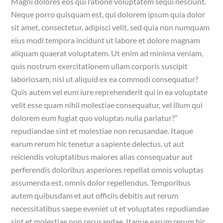
Magni dolores eos qui ratione voluptatem sequi nesciunt.
Neque porro quisquam est, qui dolorem ipsum quia dolor
sit amet, consectetur, adipisci velit, sed quia non numquam
eius modi tempora incidunt ut labore et dolore magnam
aliquam quaerat voluptatem. Ut enim ad minima veniam,
quis nostrum exercitationem ullam corporis suscipit
laboriosam, nisi ut aliquid ex ea commodi consequatur?
Quis autem vel eum iure reprehenderit qui in ea voluptate
velit esse quam nihil molestiae consequatur, vel illum qui
dolorem eum fugiat quo voluptas nulla pariatur?”
repudiandae sint et molestiae non recusandae. Itaque
earum rerum hic tenetur a sapiente delectus, ut aut
reiciendis voluptatibus maiores alias consequatur aut
perferendis doloribus asperiores repellat omnis voluptas
assumenda est, omnis dolor repellendus. Temporibus
autem quibusdam et aut officiis debitis aut rerum
necessitatibus saepe eveniet ut et voluptates repudiandae
sint et molestiae non recusandae. Itaque earum rerum hic